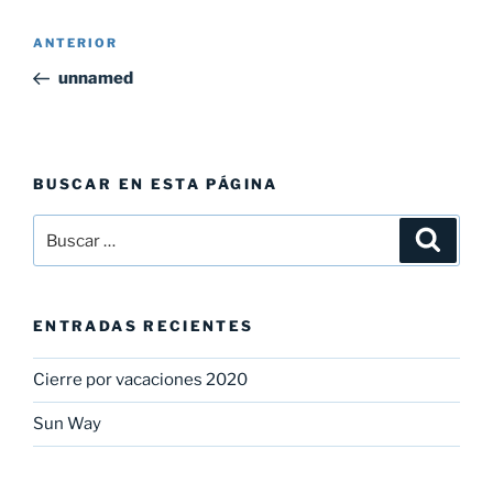
Navegación
Entrada
ANTERIOR
de
anterior:
unnamed
entradas
BUSCAR EN ESTA PÁGINA
Buscar
Buscar
por:
ENTRADAS RECIENTES
Cierre por vacaciones 2020
Sun Way